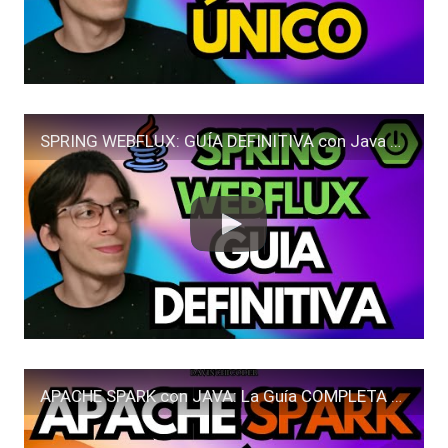
SPRING WEBFLUX: GUÍA DEFINITIVA con Java de PROGRAMACIÓN REACTIVA desde CERO
APACHE SPARK con JAVA: La Guía COMPLETA para Dominar BIG DATA