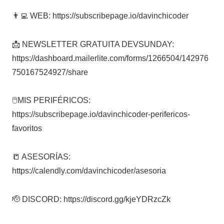
👨‍💻 WEB: https://subscribepage.io/davinchicoder
📩 NEWSLETTER GRATUITA DEVSUNDAY:
https://dashboard.mailerlite.com/forms/1266504/142976
750167524927/share
🖱️MIS PERIFÉRICOS:
https://subscribepage.io/davinchicoder-perifericos-
favoritos
📒 ASESORÍAS:
https://calendly.com/davinchicoder/asesoria
🫡 DISCORD: https://discord.gg/kjeYDRzcZk