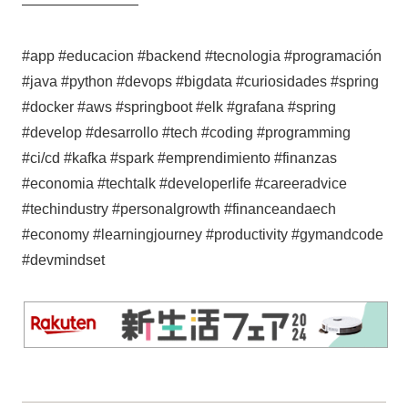
————————
#app #educacion #backend #tecnologia #programación
#java #python #devops #bigdata #curiosidades #spring
#docker #aws #springboot #elk #grafana #spring
#develop #desarrollo #tech #coding #programming
#ci/cd #kafka #spark #emprendimiento #finanzas
#economia #techtalk #developerlife #careeradvice
#techindustry #personalgrowth #financeandaech
#economy #learningjourney #productivity #gymandcode
#devmindset