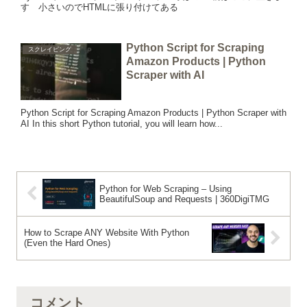
す 小さいのでHTMLに張り付けてある
Python Script for Scraping
スクレイピング
Amazon Products | Python
Scraper with AI
Python Script for Scraping Amazon Products | Python Scraper with
AI In this short Python tutorial, you will learn how...
Python for Web Scraping – Using
BeautifulSoup and Requests | 360DigiTMG
How to Scrape ANY Website With Python
(Even the Hard Ones)
コメント