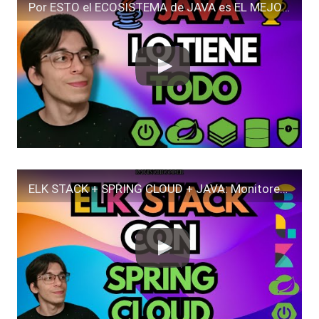
Por ESTO el ECOSISTEMA de JAVA es EL MEJOR!
ELK STACK + SPRING CLOUD + JAVA: Monitorea y Gestiona Logs como un EXPERTO con Facilidad