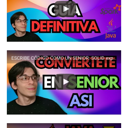
ESCRIBE CÓDIGO COMO UN SENIOR: SOLID explicado con ejemplos en JAVA y SPRING BOOT!