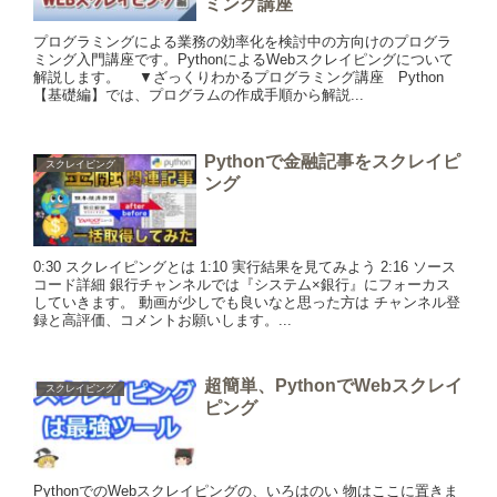
ミング講座
プログラミングによる業務の効率化を検討中の方向けのプログラ
ミング入門講座です。PythonによるWebスクレイピングについて
解説します。 ▼ざっくりわかるプログラミング講座 Python
【基礎編】では、プログラムの作成手順から解説...
Pythonで金融記事をスクレイピ
スクレイピング
ング
0:30 スクレイピングとは 1:10 実行結果を見てみよう 2:16 ソース
コード詳細 銀行チャンネルでは『システム×銀行』にフォーカス
していきます。 動画が少しでも良いなと思った方は チャンネル登
録と高評価、コメントお願いします。...
超簡単、PythonでWebスクレイ
スクレイピング
ピング
PythonでのWebスクレイピングの、いろはのい 物はここに置きま