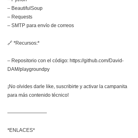
– BeautifulSoup
– Requests
– SMTP para envío de correos
🔗 *Recursos:*
– Repositorio con el código: https://github.com/David-
DAM/playgroundpy
¡No olvides darle like, suscribirte y activar la campanita
para más contenido técnico!
————————
*ENLACES*