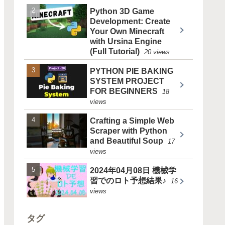
Python 3D Game
Development: Create
Your Own Minecraft
with Ursina Engine
(Full Tutorial)
20 views
PYTHON PIE BAKING
SYSTEM PROJECT
FOR BEGINNERS
18
views
Crafting a Simple Web
Scraper with Python
and Beautiful Soup
17
views
2024年04月08日 機械学
習でのロト予想結果♪
16
views
タグ