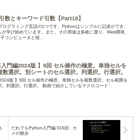
置引数とキーワード引数【Part18】
なプログラミング言語の1つです。Pythonはシンプルに記述ができ、
人が学び始めています。また、その用途は多岐に渡り、Web開発、
子コンピュータと様...
講座入門編2024版 】9回 セル操作の極意。単独セルを
複数選択。別シートのセル選択。列選択。行選択。
門編2024版 】9回 セル操作の極意。単独セルを複数選択。セル範囲を
。列選択。行選択。 動画で紹介しているマクロコード '
あ
だれでもPython入門編 016回 : カ
メの散歩