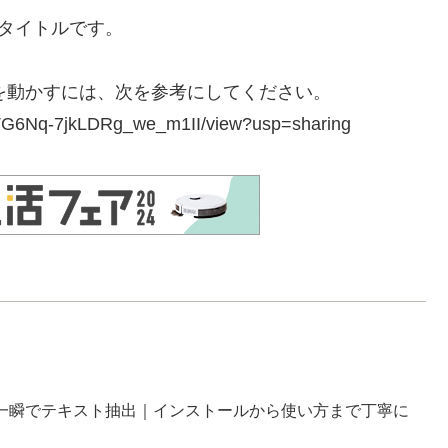
いタイトルです。
bを動かすには、次を参考にしてください。
SQTG6Nq-7jkLDRg_we_m1II/view?usp=sharing
PDFから一瞬でテキスト抽出｜インストールから使い方まで丁寧に