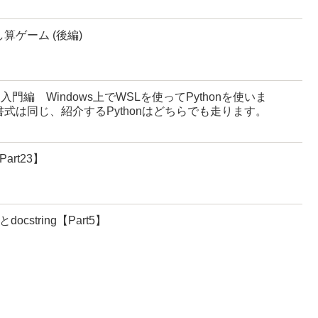
足し算ゲーム (後編)
超入門編 Windows上でWSLを使ってPythonを使いま
でも書式は同じ、紹介するPythonはどちらでも走ります。
art23】
cstring【Part5】