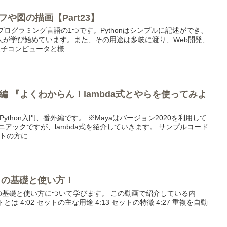
フや図の描画【Part23】
なプログラミング言語の1つです。Pythonはシンプルに記述ができ、
人が学び始めています。また、その用途は多岐に渡り、Web開発、
子コンピュータと様...
 番外編 『よくわからん！lambda式とやらを使ってみよ
ython入門、番外編です。 ※Mayaはバージョン2020を利用して
ニアックですが、lambda式を紹介していきます。 サンプルコード
の方に...
ットの基礎と使い方！
合)の基礎と使い方について学びます。 この動画で紹介している内
セットとは 4:02 セットの主な用途 4:13 セットの特徴 4:27 重複を自動