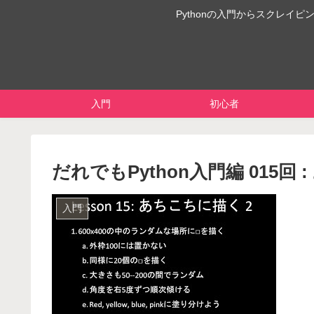
Pythonの入門からスクレ
入門
初心者
だれでもPython入門編 015回 
入門