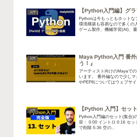
【Python入門編】グラ
入門
Pythonは今もっともホット
環境構築も容易なので多くの
ゲーム製作、機械学習(AI)、量
Maya Python入門
入門
う！』
アーティスト向けのMayaでのP
います。 番外編なので少しマ
やPEP8についてはウェブサイト
【Python 入門】セ
入門
Python入門編のセット(集
容： 0:00 イントロ 0:16 
で削除 5:36 空の...