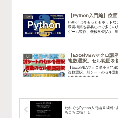
【Python入門編】位
入門
Pythonは今もっともホット
環境構築も容易なので多くの
ゲーム製作、機械学習(AI)、量
【ExcelVBAマクロ
入門
複数選択。セル範囲を
【ExcelVBAマクロ講座入
複数選択。別シートのセル選択
***********************...
だれでもPython入門編 014回 : 
ちこちに描く 1