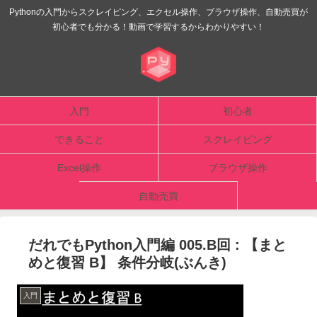
Pythonの入門からスクレイピング、エクセル操作、ブラウザ操作、自動売買が
初心者でも分かる！動画で学習するからわかりやすい！
入門
初心者
できること
スクレイピング
Excel操作
ブラウザ操作
自動売買
だれでもPython入門編 005.B回 : 【まと
めと復習 B】 条件分岐(ぶんき)
入門