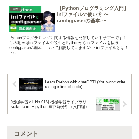
【Pythonプログラミング入門】
学習
iniファイルの使い方 〜
configpaserの基本 〜
Pythonプログラミングに関する情報を発信しているサプーです！
この動画はiniファイルの説明とPythonからiniファイルを扱う
configpaserの基本について解説しています😊 ・iniファイルとは？
・c...
Learn Python with chatGPT! (You won’t write
a single line of code)
[機械学習ML No.013] 機械学習ライブラリ
scikit-learn + python 重回帰分析（入門編）
コメント