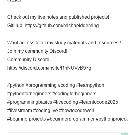
Check out my live notes and published projects!
GitHub: https://github.com/michaelddeming
Want access to all my study materials and resources?
Join my community Discord!
Community Discord:
https://discord.com/invite/RhNUVyB97g
#python #programming #coding #learnpython
#pythonforbeginners #codingforbeginners
#programmingbasics #livecoding #learntocode2025
#livestream #codinglive #howtocodewell
#beginnerprojects #beginnerprogrammer #pythonproject