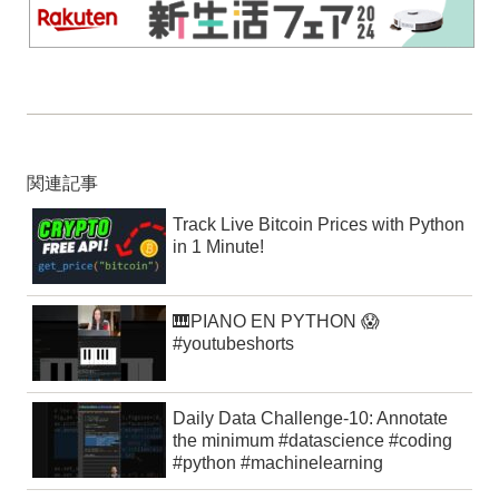
関連記事
Track Live Bitcoin Prices with Python
in 1 Minute!
🎹PIANO EN PYTHON 😱
#youtubeshorts
Daily Data Challenge-10: Annotate
the minimum #datascience #coding
#python #machinelearning