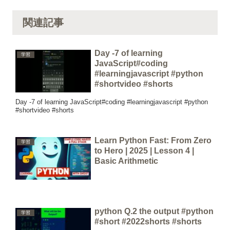
関連記事
Day -7 of learning
学習
JavaScript#coding
#learningjavascript #python
#shortvideo #shorts
Day -7 of learning JavaScript#coding #learningjavascript #python
#shortvideo #shorts
Learn Python Fast: From Zero
学習
to Hero | 2025 | Lesson 4 |
Basic Arithmetic
python Q.2 the output #python
学習
#short #2022shorts #shorts