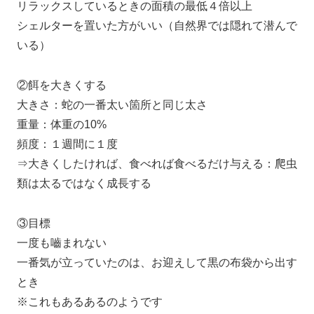
リラックスしているときの面積の最低４倍以上
シェルターを置いた方がいい（自然界では隠れて潜んで
いる）
②餌を大きくする
大きさ：蛇の一番太い箇所と同じ太さ
重量：体重の10%
頻度：１週間に１度
⇒大きくしたければ、食べれば食べるだけ与える：爬虫
類は太るではなく成長する
③目標
一度も嚙まれない
一番気が立っていたのは、お迎えして黒の布袋から出す
とき
※これもあるあるのようです