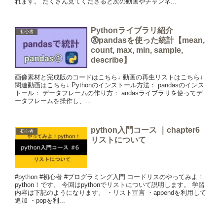
れます。 たくさん見てくださると次の動画やチャンネ...
Pythonライブラリ紹介
初心者
⑳pandasを使った統計【mean,
count, max, min, sample,
describe】
画像素材と完成版のコードはこちら↓ 動画の再生リストはこちら↓
関連動画はこちら↓ Pythonのインストール方法： pandasのインス
トール： データフレームの作り方： andasライブラリを使ってデ
ータフレームを操作し、...
python入門コース ｜chapter6
初心者
リストについて
#python #初心者 #プログラミング入門 コードリスのやってみよ！
python！です。 今回はpythonでリストについて説明します。 学習
内容は下記のようになります。 ・リスト宣言 ・appendを利用して
追加 ・popを利...