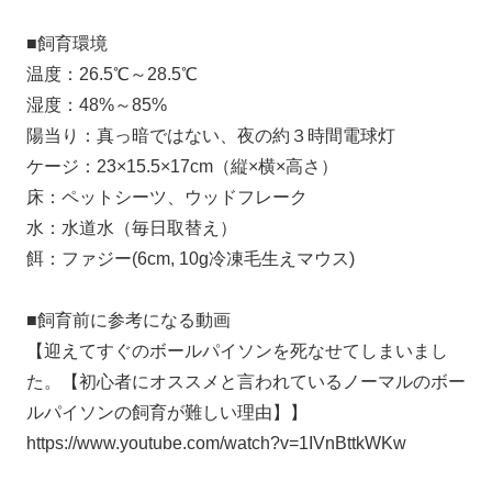
■飼育環境
温度：26.5℃～28.5℃
湿度：48%～85%
陽当り：真っ暗ではない、夜の約３時間電球灯
ケージ：23×15.5×17cm（縦×横×高さ）
床：ペットシーツ、ウッドフレーク
水：水道水（毎日取替え）
餌：ファジー(6cm, 10g冷凍毛生えマウス)
■飼育前に参考になる動画
【迎えてすぐのボールパイソンを死なせてしまいまし
た。【初心者にオススメと言われているノーマルのボー
ルパイソンの飼育が難しい理由】】
https://www.youtube.com/watch?v=1IVnBttkWKw