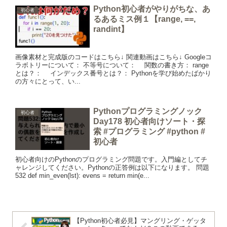
Python初心者がやりがちな、あ
初心者
るあるミス例１【range, ==,
randint】
画像素材と完成版のコードはこちら↓ 関連動画はこちら↓ Googleコ
ラボトリーについて： 不等号について： 関数の書き方： range
とは？： インデックス番号とは？： Pythonを学び始めたばかり
の方々にとって、い...
Pythonプログラミングノック
初心者
Day178 初心者向けソート・探
索 #プログラミング #python #
初心者
初心者向けのPythonのプログラミング問題です。入門編としてチ
ャレンジしてください。Pythonの正答例は以下になります。 問題
532 def min_even(lst): evens = return min(e...
【Python初心者必見】マングリング・ゲッタ