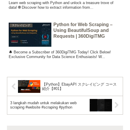
Learn web scraping with Python and unlock a treasure trove of
data! 🌐 Discover how to extract information from...
Python for Web Scraping –
スクレイピング
Using BeautifulSoup and
Requests | 360DigiTMG
🔔 Become a Subscriber of 360DigiTMG Today! Click Below!
Exclusive Community for Data Science Enthusiasts! W...
【Python】EbayAPI スクレイピング コース
紹介【#01】
3 langkah mudah untuk melakukan web
scraping #website #scraping #python