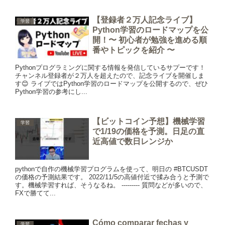
【登録者２万人記念ライブ】
学習
Python学習のロードマップを公
開！〜 初心者が勉強を進める順
番やトピックを紹介 〜
Pythonプログラミングに関する情報を発信しているサプーです！
チャンネル登録者が２万人を超えたので、記念ライブを開催しま
す😊 ライブではPython学習のロードマップを公開するので、ぜひ
Python学習の参考にし...
【ビットコイン予想】機械学習
学習
で1/19の価格を予測。日足の直
近高値で数日レンジか
pythonで自作の機械学習プログラムを使って、明日の #BTCUSDT
の価格の予測結果です。 2022/11/5の高値付近で揉み合うと予測で
す。機械学習すれば、そうなるね。 --------- 質問などが多いので、
FXで勝てて...
Cómo comparar fechas y
学習