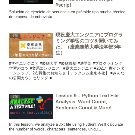
#script
Solución de ejercicio de secuencia en pirámide tipo prueba técnica
de proceso de entrevista.
現役慶大エンジニアにプログラ
学習
ミング学習のコツを聞いてみ
た。（慶應義塾大学法学部3年
生）
#学生エンジニア #慶應大学 #慶應義塾 #法学部 #プログラミング
学習のコツ #文系エンジニア #慶大エンジニア ■2021年度インタ
ーンシップ。2次募集のお知らせ【テックジム東京本校】 ■みんな
の公開カウンセリング ■...
Lesson 9 – Python Text File
学習
Analysis: Word Count,
Sentence Count & More!
In this lesson, we analyze a .txt file using Python! We’ll calculate
the number of words, characters, sentences, uniqu...