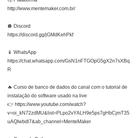
http://www.mentemaker.com.br/
🪩 Discord
https://discord.gg/jGMdKehPkf
📱 WhatsApp
https://chat.whatsapp.com/GsN1nFTGOpG5gX2n7sXBq
R
🔥 Curso de banco de dados do canal com o tutorial de
instalação do software usado na live
👉 https://www.youtube.com/watch?
v=oi_kN72zdMU&list=PLpo2vYALH9e5ps7gHbCjmT35
uAQIwbdl7&ab_channel=MenteMaker