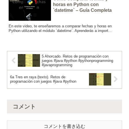
horas en Python con
`datetime` – Guía Completa
En este video, te enseñaremos a comparar fechas y horas en
Python utilizando el módulo `datetime`. Aprenderás a import...
5 Ahorcado. Retos de programación con
juegos #java #python #pythonprogramming
#javaprogramming
6a Tres en raya (texto). Retos de
programación con juegos #java #python
コメント
コメントを書き込む