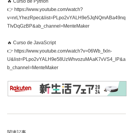
🔥 Curso de Python
👉 https://www.youtube.com/watch?
v=nrLYhezRpec&list=PLpo2vYALH9e5JqNQmABa49nq
TIvDqGzBP&ab_channel=MenteMaker
🔥 Curso de JavaScript
👉 https://www.youtube.com/watch?v=06Wb_fxln-
U&list=PLpo2vYALH9e58UzWhvozuMAaK7vVS4_lP&a
b_channel=MenteMaker
関連記事